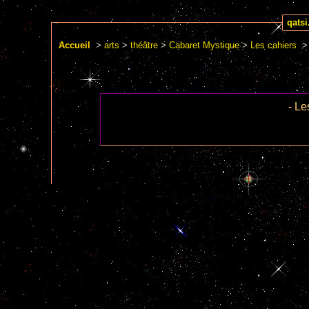
qatsi
Conta
Vie
Plan
Mises
Conve
Conve
Surfe
Accueil
>
arts
>
théâtre
>
Cabaret Mystique
>
Les cahiers
> 
- Le