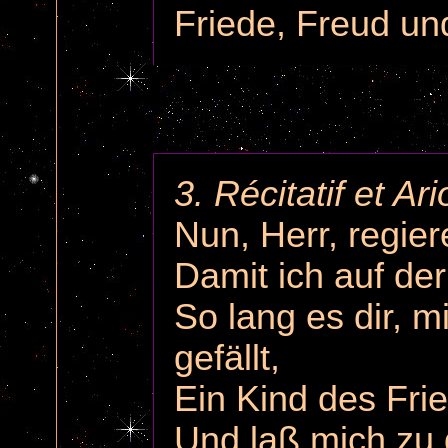
Friede, Freud und
3. Récitatif et A
Nun, Herr, regie
Damit ich auf der
So lang es dir, m
gefällt,
Ein Kind des Fri
Und laß mich zu 