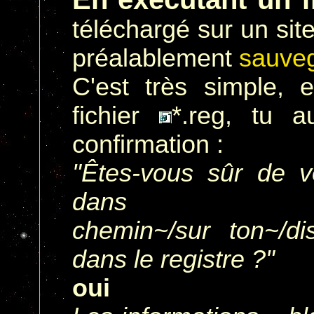
téléchargé sur un sit
préalablement
sauve
C'est très simple, e
fichier
*.reg, tu 
confirmation :
"Êtes-vous sûr de vo
dans
chemin~/sur ton~/di
dans le registre ?"
oui