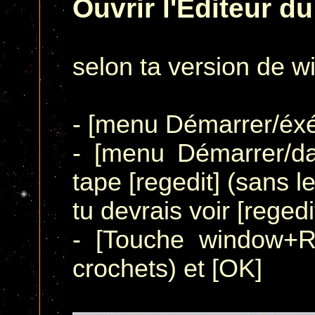
Ouvrir l'Éditeur 
selon ta version de w
- [menu Démarrer/éxé
- [menu Démarrer/d
tape [regedit] (sans l
tu devrais voir [regedi
- [Touche window+R]
crochets) et [OK]