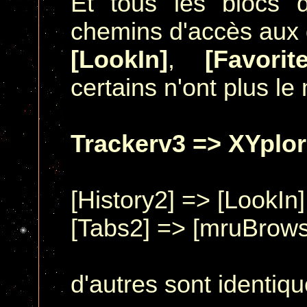
Et tous les blocs 
chemins d'accès aux 
[LookIn]
,
[Favorit
certains n'ont plus 
Trackerv3 => XYplor
[History2] => [LookI
[Tabs2] => [mruBrows
d'autres sont identi