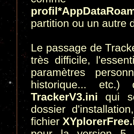
profil*AppDataRoam
partition ou un autre
Le passage de Tracke
très difficile, l'esse
paramètres personne
historique... etc.)
TrackerV3.ini
qui se
dossier d'installati
fichier
XYplorerFree.
pour la version 5