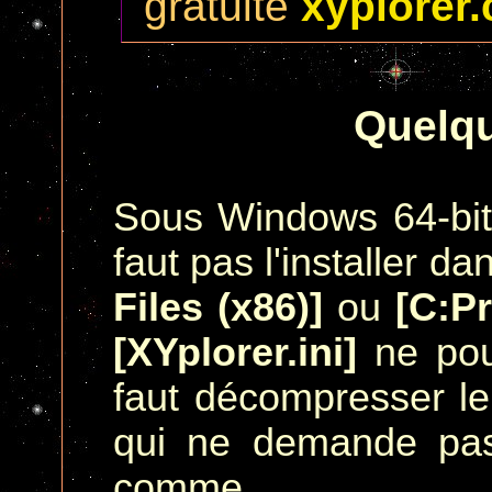
gratuite
xyplorer.
Quelqu
Sous Windows 64-bit,
faut pas l'installer d
Files (x86)]
ou
[C:P
[XYplorer.ini]
ne pour
faut décompresser le
qui ne demande pas 
com