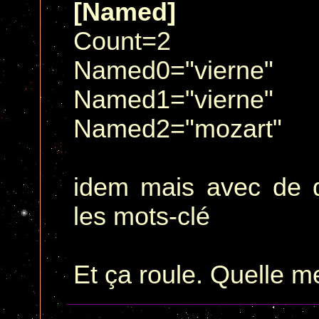
[Named]
Count=2
Named0="vierne"
Named1="vierne"
Named2="mozart"
idem mais avec de d
les mots-clé
Et ça roule. Quelle me