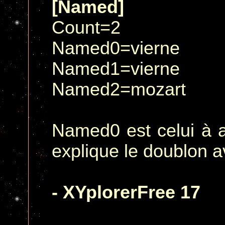
[Named]
Count=2
Named0=vierne
Named1=vierne
Named2=mozart
Named0 est celui à af
explique le doublon
- XYplorerFree 17