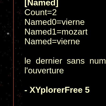
[Named]
Count=2
Named0=vierne
Named1=mozart
Named=vierne
le dernier sans numé
l'ouverture
- XYplorerFree 5