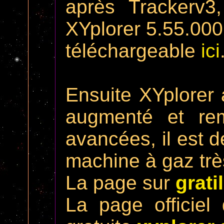
après Trackerv3,
XYplorer 5.55.00
téléchargeable
ici
Ensuite XYplorer
augmenté et rem
avancées, il est 
machine à gaz très
La page sur
grati
La page officiel